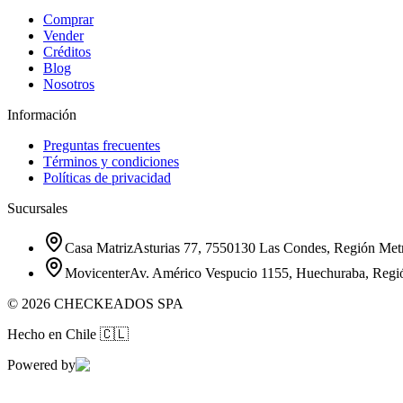
Comprar
Vender
Créditos
Blog
Nosotros
Información
Preguntas frecuentes
Términos y condiciones
Políticas de privacidad
Sucursales
Casa Matriz
Asturias 77, 7550130 Las Condes, Región Metr
Movicenter
Av. Américo Vespucio 1155, Huechuraba, Regi
©
2026
CHECKEADOS SPA
Hecho en Chile
🇨🇱
Powered by