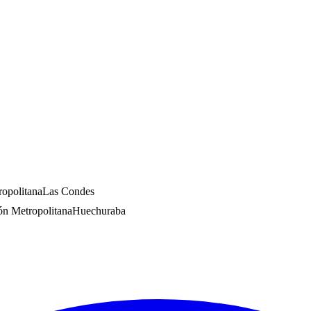
opolitana
Las Condes
ón Metropolitana
Huechuraba