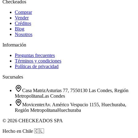
Checkeados
Comprar
Vender
Créditos
Blog
Nosotros
Información
Preguntas frecuentes
Términos y condiciones
Políticas de privacidad
Sucursales
Casa Matriz
Asturias 77, 7550130 Las Condes, Región
Metropolitana
Las Condes
Movicenter
Av. Américo Vespucio 1155, Huechuraba,
Región Metropolitana
Huechuraba
©
2026
CHECKEADOS SPA
Hecho en Chile
🇨🇱