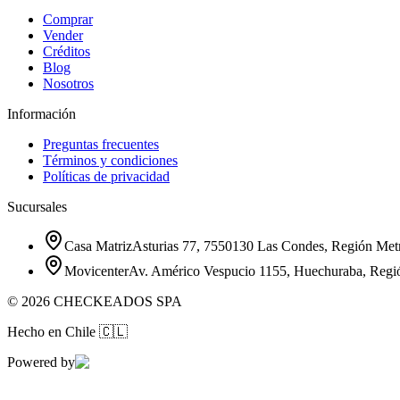
Comprar
Vender
Créditos
Blog
Nosotros
Información
Preguntas frecuentes
Términos y condiciones
Políticas de privacidad
Sucursales
Casa Matriz
Asturias 77, 7550130 Las Condes, Región Metr
Movicenter
Av. Américo Vespucio 1155, Huechuraba, Regi
©
2026
CHECKEADOS SPA
Hecho en Chile
🇨🇱
Powered by