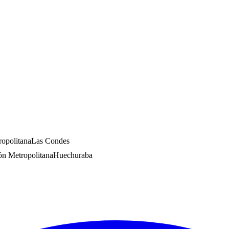
opolitana
Las Condes
ón Metropolitana
Huechuraba