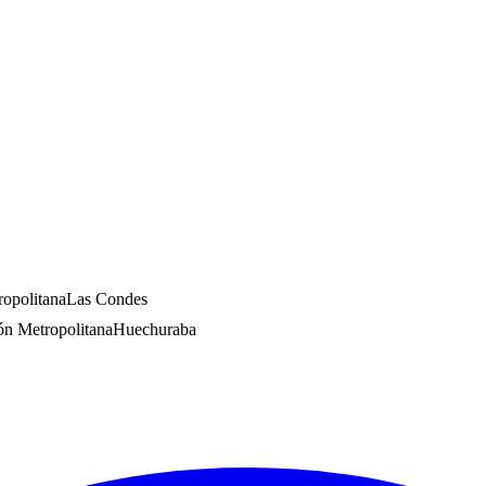
opolitana
Las Condes
ón Metropolitana
Huechuraba