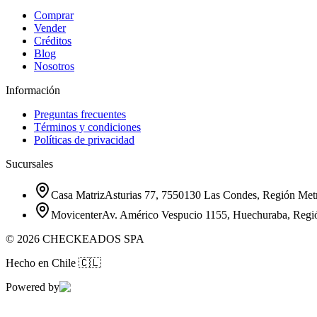
Comprar
Vender
Créditos
Blog
Nosotros
Información
Preguntas frecuentes
Términos y condiciones
Políticas de privacidad
Sucursales
Casa Matriz
Asturias 77, 7550130 Las Condes, Región Metr
Movicenter
Av. Américo Vespucio 1155, Huechuraba, Regi
©
2026
CHECKEADOS SPA
Hecho en Chile
🇨🇱
Powered by