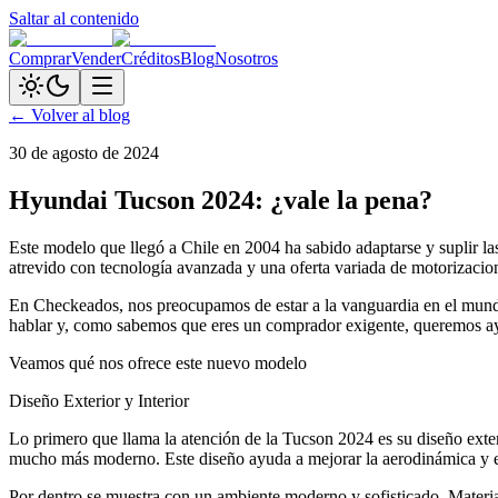
Saltar al contenido
Comprar
Vender
Créditos
Blog
Nosotros
← Volver al blog
30 de agosto de 2024
Hyundai Tucson 2024: ¿vale la pena?
Este modelo que llegó a Chile en 2004 ha sabido adaptarse y suplir 
atrevido con tecnología avanzada y una oferta variada de motorizacio
En Checkeados, nos preocupamos de estar a la vanguardia en el mund
hablar y, como sabemos que eres un comprador exigente, queremos ayu
Veamos qué nos ofrece este nuevo modelo
Diseño Exterior y Interior
Lo primero que llama la atención de la Tucson 2024 es su diseño exter
mucho más moderno. Este diseño ayuda a mejorar la aerodinámica y e
Por dentro se muestra con un ambiente moderno y sofisticado. Material