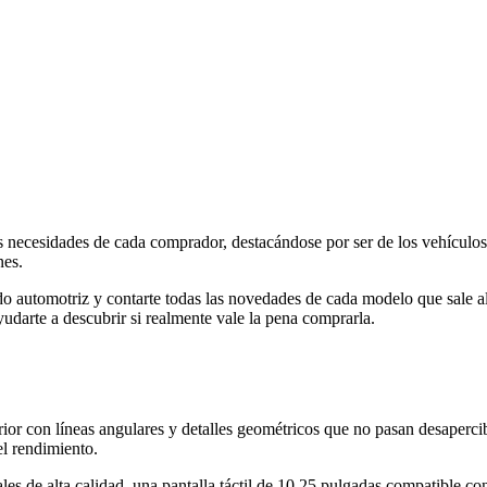
las necesidades de cada comprador, destacándose por ser de los vehícu
nes.
o automotriz y contarte todas las novedades de cada modelo que sale
darte a descubrir si realmente vale la pena comprarla.
ior con líneas angulares y detalles geométricos que no pasan desapercib
l rendimiento.
es de alta calidad, una pantalla táctil de 10,25 pulgadas compatible co