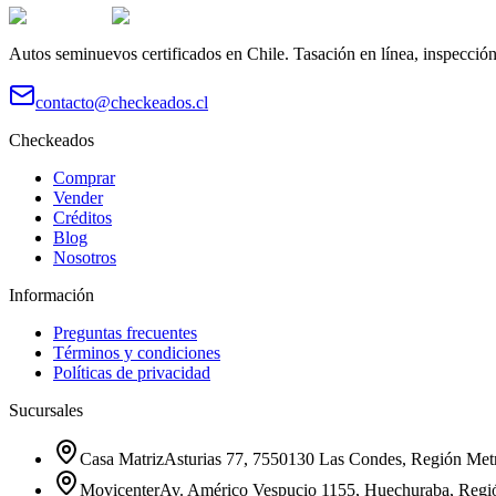
Autos seminuevos certificados en Chile. Tasación en línea, inspecció
contacto@checkeados.cl
Checkeados
Comprar
Vender
Créditos
Blog
Nosotros
Información
Preguntas frecuentes
Términos y condiciones
Políticas de privacidad
Sucursales
Casa Matriz
Asturias 77, 7550130 Las Condes, Región Metr
Movicenter
Av. Américo Vespucio 1155, Huechuraba, Regi