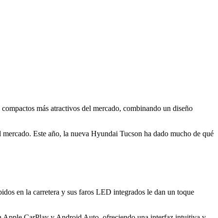
los compactos más atractivos del mercado, combinando un diseño
 al mercado. Este año, la nueva Hyundai Tucson ha dado mucho de qué
idos en la carretera y sus faros LED integrados le dan un toque
n Apple CarPlay y Android Auto, ofreciendo una interfaz intuitiva y