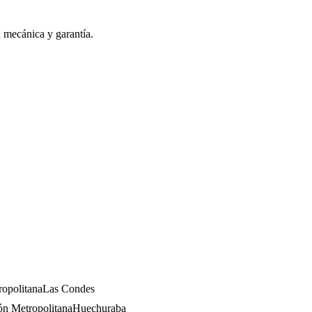
n mecánica y garantía.
opolitana
Las Condes
ón Metropolitana
Huechuraba