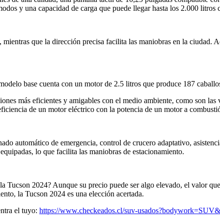
modos y una capacidad de carga que puede llegar hasta los 2.000 litros c
, mientras que la dirección precisa facilita las maniobras en la ciudad.
elo base cuenta con un motor de 2.5 litros que produce 187 caballos de
iones más eficientes y amigables con el medio ambiente, como son las 
iciencia de un motor eléctrico con la potencia de un motor a combustió
ado automático de emergencia, control de crucero adaptativo, asistenc
quipadas, lo que facilita las maniobras de estacionamiento.
a Tucson 2024? Aunque su precio puede ser algo elevado, el valor que of
ento, la Tucson 2024 es una elección acertada.
tra el tuyo:
https://www.checkeados.cl/suv-usados?bodywork=SUV&