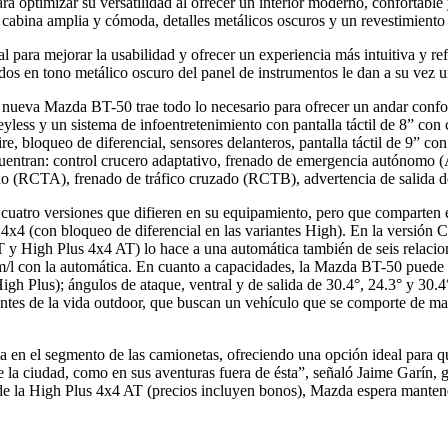
para optimizar su versatilidad al ofrecer un interior moderno, conforta
a cabina amplia y cómoda, detalles metálicos oscuros y un revestimiento 
l para mejorar la usabilidad y ofrecer un experiencia más intuitiva y re
dos en tono metálico oscuro del panel de instrumentos le dan a su vez un
 nueva Mazda BT-50 trae todo lo necesario para ofrecer un andar confort
eyless y un sistema de infoentretenimiento con pantalla táctil de 8” c
ire, bloqueo de diferencial, sensores delanteros, pantalla táctil de 9”
cuentran: control crucero adaptativo, frenado de emergencia autónomo (
ado (RCTA), frenado de tráfico cruzado (RCTB), advertencia de salida d
cuatro versiones que difieren en su equipamiento, pero que comparten 
 4x4 (con bloqueo de diferencial en las variantes High). En la versión
AT y High Plus 4x4 AT) lo hace a una automática también de seis rela
/l con la automática. En cuanto a capacidades, la Mazda BT-50 puede tr
h Plus); ángulos de ataque, ventral y de salida de 30.4°, 24.3° y 30.4
mantes de la vida outdoor, que buscan un vehículo que se comporte de m
 en el segmento de las camionetas, ofreciendo una opción ideal para qu
 la ciudad, como en sus aventuras fuera de ésta”, señaló Jaime Garín, g
 la High Plus 4x4 AT (precios incluyen bonos), Mazda espera mantener 