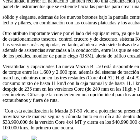
Versatilidad interior El habitáculo también recibió una actualización 
panel de instrumentos que se extiende hacia las puertas para crear un
sólido y elegante, además de los nuevos botones bajo la pantalla centra
techo y pilares, en combinación con las costuras plateadas y los acaba
Otro atributo importante viene por el lado del equipamiento, ya que la
de estacionamiento traseros, control crucero y de descenso, sistema K
Las versiones más equipadas, en tanto, añaden a esto siete bolsas de a
además de asistencias avanzadas a la conducción, entre las que se en
de los pedales, monitor de punto ciego (BSM), alerta de tráfico cruz
Versatilidad y capacidades La nueva Mazda BT-50 está disponible en 
de torque entre las 1.600 y 2.600 rpm, además del sistema de tracción
marchas, mientras que en las tres restantes (Core 4x4 AT, High 4x4 
consumo mixto de hasta 11 km/l con la caja manual y de hasta 11,1 km
despeje de 235 mm en las versiones Core (de 240 mm en las High y Hig
centímetros. Cifras que la convierten en una opción ideal para los a
extraurbanos y fuera de ruta.
“Con esta actualización la Mazda BT-50 viene a potenciar su presencia
movilizarse de manera segura y cómoda tanto en su día a día dentro de
$33.990.000 de la versión Core 4x4 MT y cierra en los $40.990.000 de
100.000 kms, lo primero que ocurra.