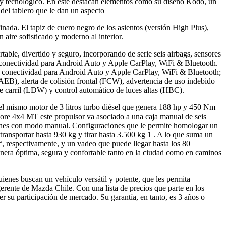
ble y tecnológico. En este destacan elementos como su diseño Kodo, un
del tablero que le dan un aspecto
finada. El tapiz de cuero negro de los asientos (versión High Plus),
 aire sofisticado y moderno al interior.
able, divertido y seguro, incorporando de serie seis airbags, sensores
on conectividad para Android Auto y Apple CarPlay, WiFi & Bluetooth.
 con conectividad para Android Auto y Apple CarPlay, WiFi & Bluetooth;
AEB), alerta de colisión frontal (FCW), advertencia de uso indebido
e carril (LDW) y control automático de luces altas (HBC).
el mismo motor de 3 litros turbo diésel que genera 188 hp y 450 Nm
 Core 4x4 MT este propulsor va asociado a una caja manual de seis
ciones con modo manual. Configuraciones que le permite homologar un
ansportar hasta 930 kg y tirar hasta 3.500 kg 1 . A lo que suma un
°, respectivamente, y un vadeo que puede llegar hasta los 80
anera óptima, segura y confortable tanto en la ciudad como en caminos
ienes buscan un vehículo versátil y potente, que les permita
erente de Mazda Chile. Con una lista de precios que parte en los
su participación de mercado. Su garantía, en tanto, es 3 años o