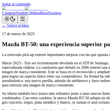
Saltar al contenido
Comprar
Vender
Créditos
Blog
Nosotros
← Volver al blog
17 de marzo de 2025
Mazda BT-50: una experiencia superior par
La renovada pick-up estrenó importantes mejoras con las que apunta a 
Marzo 2025.- Tras ser recientemente develada en el ATP de Santiago,
especializada chilena. La camioneta que debutó en 2006 estrenó una ac
imagen de marca consistente. Este se basa en el reconocido y amplia
para lograr un aspecto único entre sus competidores. Su frontal ha s
aerodinámica- una nueva parrilla, además de neblineros y faros redise
para reforzar una imagen de marca consistente.
Su silueta también luce trazos más refinados junto a unas nuevas llant
combinados. Con estos cambios, la nueva Mazda BT-50 adopta un diseñ
gris concreto, negro, plata metálico y blanco, se suman el azul océano,