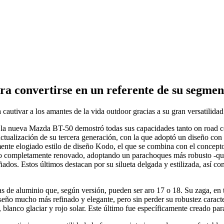
a convertirse en un referente de su segmen
cautivar a los amantes de la vida outdoor gracias a su gran versatilida
 la nueva Mazda BT-50 demostró todas sus capacidades tanto on road co
tualización de su tercera generación, con la que adoptó un diseño con 
mente elogiado estilo de diseño Kodo, el que se combina con el concep
ido completamente renovado, adoptando un parachoques más robusto -que 
ñados. Estos últimos destacan por su silueta delgada y estilizada, así c
as de aluminio que, según versión, pueden ser aro 17 o 18. Su zaga, en 
o mucho más refinado y elegante, pero sin perder su robustez caracterí
 blanco glaciar y rojo solar. Este último fue específicamente creado para