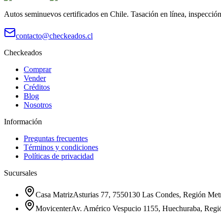
Autos seminuevos certificados en Chile. Tasación en línea, inspecció
contacto@checkeados.cl
Checkeados
Comprar
Vender
Créditos
Blog
Nosotros
Información
Preguntas frecuentes
Términos y condiciones
Políticas de privacidad
Sucursales
Casa Matriz
Asturias 77, 7550130 Las Condes, Región Metr
Movicenter
Av. Américo Vespucio 1155, Huechuraba, Regi