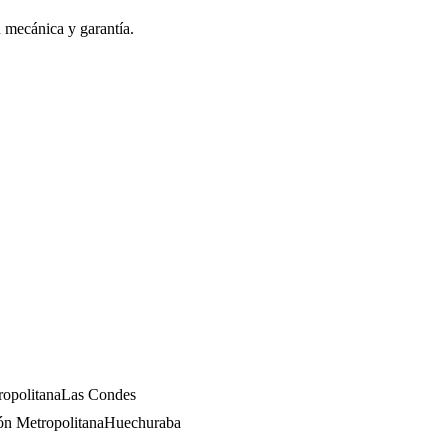
n mecánica y garantía.
opolitana
Las Condes
ón Metropolitana
Huechuraba