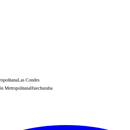
opolitana
Las Condes
ón Metropolitana
Huechuraba