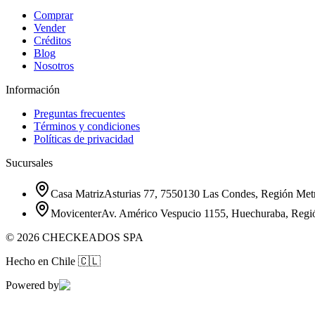
Comprar
Vender
Créditos
Blog
Nosotros
Información
Preguntas frecuentes
Términos y condiciones
Políticas de privacidad
Sucursales
Casa Matriz
Asturias 77, 7550130 Las Condes, Región Metr
Movicenter
Av. Américo Vespucio 1155, Huechuraba, Regi
©
2026
CHECKEADOS SPA
Hecho en Chile
🇨🇱
Powered by