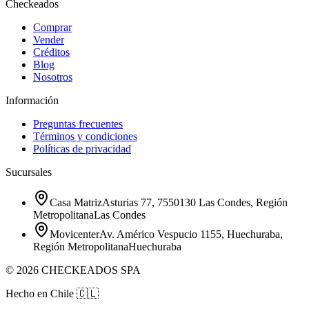
Checkeados
Comprar
Vender
Créditos
Blog
Nosotros
Información
Preguntas frecuentes
Términos y condiciones
Políticas de privacidad
Sucursales
Casa Matriz
Asturias 77, 7550130 Las Condes, Región
Metropolitana
Las Condes
Movicenter
Av. Américo Vespucio 1155, Huechuraba,
Región Metropolitana
Huechuraba
©
2026
CHECKEADOS SPA
Hecho en Chile
🇨🇱