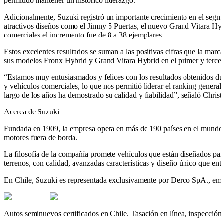
permitido mantener un histórico liderazgo.
Adicionalmente, Suzuki registró un importante crecimiento en el segm
atractivos diseños como el Jimny 5 Puertas, el nuevo Grand Vitara H
comerciales el incremento fue de 8 a 38 ejemplares.
Estos excelentes resultados se suman a las positivas cifras que la ma
sus modelos Fronx Hybrid y Grand Vitara Hybrid en el primer y tercer
“Estamos muy entusiasmados y felices con los resultados obtenidos du
y vehículos comerciales, lo que nos permitió liderar el ranking genera
largo de los años ha demostrado su calidad y fiabilidad”, señaló Chri
Acerca de Suzuki
Fundada en 1909, la empresa opera en más de 190 países en el mundo
motores fuera de borda.
La filosofía de la compañía promete vehículos que están diseñados par
terrenos, con calidad, avanzadas características y diseño único que en
En Chile, Suzuki es representada exclusivamente por Derco SpA., empre
Autos seminuevos certificados en Chile. Tasación en línea, inspecció