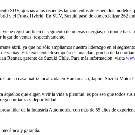
ento SUV, gracias a los recientes lanzamientos de esperados modelos q
ybrid y el Fronx Hybrid. En SUV, Suzuki pasó de comercializar 262 uni
rca viene registrando en el segmento de nuevas energías, en donde hasta 
 lugar de ventas, respectivamente.
rante abril, ya que no sólo ampliamos nuestro liderazgo en el segmento
l de ventas. Este excelente desempeño es una clara prueba de la confian
stian Renner, gerente de Suzuki Chile. Para más información, visita
www.
. Con su casa matriz localizada en Hamamatsu, Japón, Suzuki Motor Co
a aquellos que eligen vivir la vida a plenitud, es por eso que todos su
trega confianza y deportividad.
sa líder de la Industria Automotriz, con más de 55 años de experiencia
n mecánica y garantía.