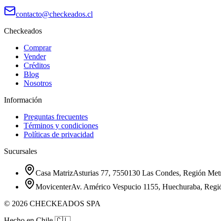
contacto@checkeados.cl
Checkeados
Comprar
Vender
Créditos
Blog
Nosotros
Información
Preguntas frecuentes
Términos y condiciones
Políticas de privacidad
Sucursales
Casa Matriz
Asturias 77, 7550130 Las Condes, Región Metr
Movicenter
Av. Américo Vespucio 1155, Huechuraba, Regi
©
2026
CHECKEADOS SPA
Hecho en Chile
🇨🇱