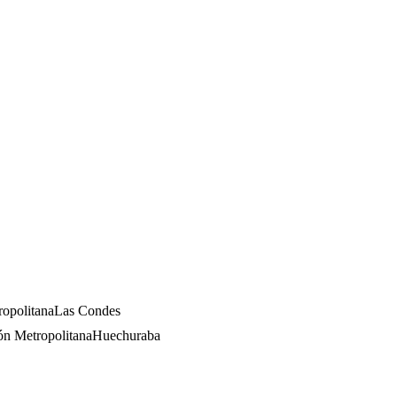
opolitana
Las Condes
ón Metropolitana
Huechuraba