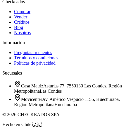
Checkeados
Comprar
Vender
Créditos
Blog
Nosotros
Información
Preguntas frecuentes
Términos y condiciones
Políticas de privacidad
Sucursales
Casa Matriz
Asturias 77, 7550130 Las Condes, Región
Metropolitana
Las Condes
Movicenter
Av. Américo Vespucio 1155, Huechuraba,
Región Metropolitana
Huechuraba
©
2026
CHECKEADOS SPA
Hecho en Chile
🇨🇱