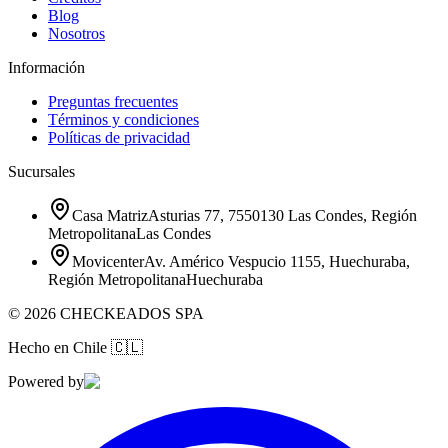
Blog
Nosotros
Información
Preguntas frecuentes
Términos y condiciones
Políticas de privacidad
Sucursales
Casa Matriz
Asturias 77, 7550130 Las Condes, Región
Metropolitana
Las Condes
Movicenter
Av. Américo Vespucio 1155, Huechuraba,
Región Metropolitana
Huechuraba
©
2026
CHECKEADOS SPA
Hecho en Chile
🇨🇱
Powered by