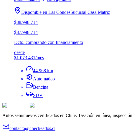
Disponible en
Las Condes
Sucursal
Casa Matriz
$38.998.714
$37.998.714
Dcto. comprando con financiamiento
desde
$1.073.431
/mes
44.968 km
Automático
Bencina
SUV
Autos seminuevos certificados en Chile. Tasación en línea, inspecció
contacto@checkeados.cl