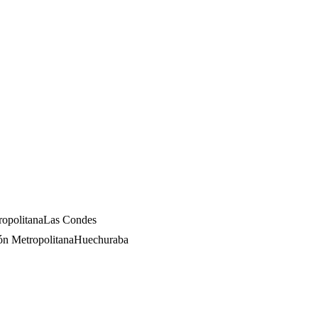
opolitana
Las Condes
ón Metropolitana
Huechuraba