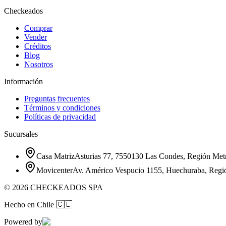
Checkeados
Comprar
Vender
Créditos
Blog
Nosotros
Información
Preguntas frecuentes
Términos y condiciones
Políticas de privacidad
Sucursales
Casa Matriz
Asturias 77, 7550130 Las Condes, Región Metr
Movicenter
Av. Américo Vespucio 1155, Huechuraba, Regi
©
2026
CHECKEADOS SPA
Hecho en Chile
🇨🇱
Powered by