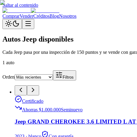
Saltar al contenido
Comprar
Vender
Créditos
Blog
Nosotros
Autos
Jeep
disponibles
Cada
Jeep
pasa por una inspección de 150 puntos y se vende con garan
1
auto
Orden
Filtros
Certificado
Ahorras $1.000.000
Seminuevo
Jeep GRAND CHEROKEE 3.6 LIMITED L AT
2023
· blanco
Con garantía