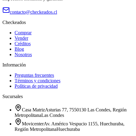
contacto@checkeados.cl
Checkeados
Comprar
Vender
Créditos
Blog
Nosotros
Información
Preguntas frecuentes
Términos y condiciones
Políticas de privacidad
Sucursales
Casa Matriz
Asturias 77, 7550130 Las Condes, Región
Metropolitana
Las Condes
Movicenter
Av. Américo Vespucio 1155, Huechuraba,
Región Metropolitana
Huechuraba