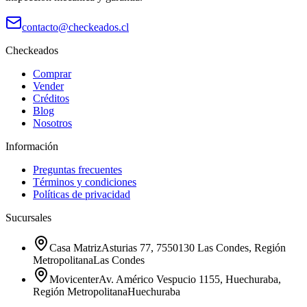
contacto@checkeados.cl
Checkeados
Comprar
Vender
Créditos
Blog
Nosotros
Información
Preguntas frecuentes
Términos y condiciones
Políticas de privacidad
Sucursales
Casa Matriz
Asturias 77, 7550130 Las Condes, Región
Metropolitana
Las Condes
Movicenter
Av. Américo Vespucio 1155, Huechuraba,
Región Metropolitana
Huechuraba