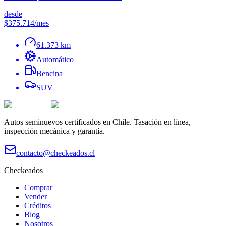
desde
$375.714
/mes
61.373 km
Automático
Bencina
SUV
Autos seminuevos certificados en Chile. Tasación en línea,
inspección mecánica y garantía.
contacto@checkeados.cl
Checkeados
Comprar
Vender
Créditos
Blog
Nosotros