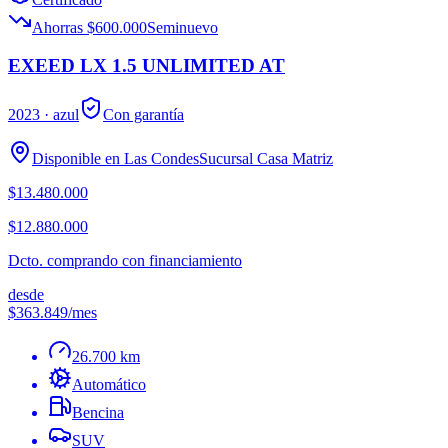
Ahorras $600.000
Seminuevo
EXEED LX 1.5 UNLIMITED AT
2023
· azul
Con garantía
Disponible en
Las Condes
Sucursal
Casa Matriz
$13.480.000
$12.880.000
Dcto. comprando con financiamiento
desde
$363.849
/mes
26.700 km
Automático
Bencina
SUV