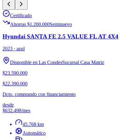
Certificado
Ahorras $1.200.000
Seminuevo
Hyundai SANTA FE 2.5 VALUE FL AT 4X4
2023
· azul
Disponible en
Las Condes
Sucursal
Casa Matriz
$23.590.000
$22.390.000
Dcto. comprando con financiamiento
desde
$632.498
/mes
45.768 km
Automático