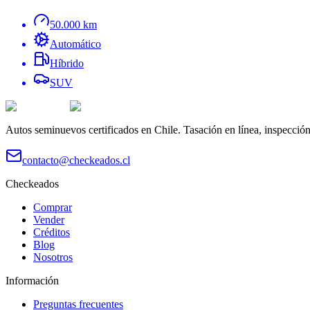
50.000 km
Automático
Híbrido
SUV
Autos seminuevos certificados en Chile. Tasación en línea, inspecció
contacto@checkeados.cl
Checkeados
Comprar
Vender
Créditos
Blog
Nosotros
Información
Preguntas frecuentes