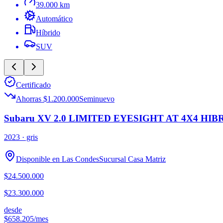
39.000 km
Automático
Híbrido
SUV
Certificado
Ahorras $1.200.000
Seminuevo
Subaru XV 2.0 LIMITED EYESIGHT AT 4X4 HIB
2023
· gris
Disponible en
Las Condes
Sucursal
Casa Matriz
$24.500.000
$23.300.000
desde
$658.205
/mes