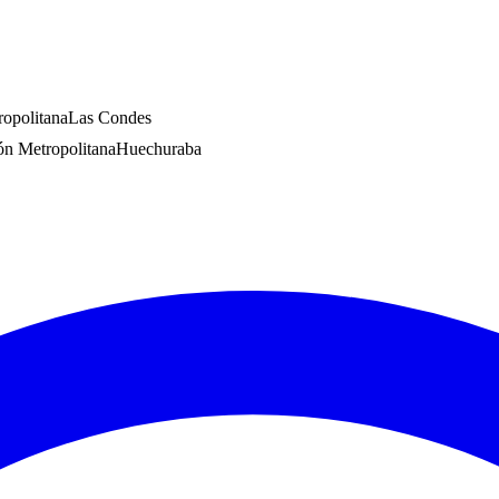
opolitana
Las Condes
ón Metropolitana
Huechuraba