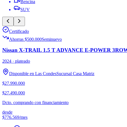
Bencina
SUV
Certificado
Ahorras $500.000
Seminuevo
Nissan X-TRAIL 1.5 T ADVANCE E-POWER 3RO
2024
· plateado
Disponible en
Las Condes
Sucursal
Casa Matriz
$27.990.000
$27.490.000
Dcto. comprando con financiamiento
desde
$776.569
/mes