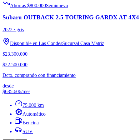
Ahorras $800.000
Seminuevo
Subaru OUTBACK 2.5 TOURING GARDX AT 4X4
2022
· gris
Disponible en
Las Condes
Sucursal
Casa Matriz
$23.300.000
$22.500.000
Dcto. comprando con financiamiento
desde
$635.606
/mes
75.000 km
Automático
Bencina
SUV