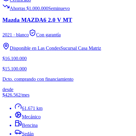
Ahorras $1.000.000
Seminuevo
Mazda MAZDA6 2.0 V MT
2021
· blanco
Con garantía
Disponible en
Las Condes
Sucursal
Casa Matriz
$16.100.000
$15.100.000
Dcto. comprando con financiamiento
desde
$426.562
/mes
61.671 km
Mecánico
Bencina
Sedán