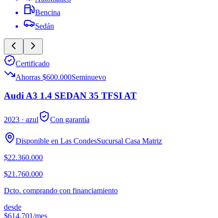
Bencina
Sedán
Certificado
Ahorras $600.000
Seminuevo
Audi A3 1.4 SEDAN 35 TFSI AT
2023
· azul
Con garantía
Disponible en
Las Condes
Sucursal
Casa Matriz
$22.360.000
$21.760.000
Dcto. comprando con financiamiento
desde
$614.701
/mes