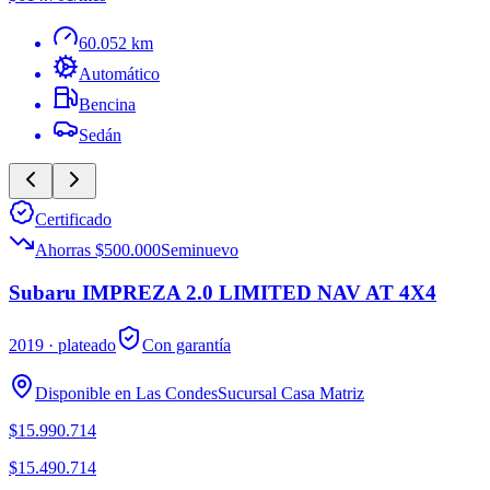
60.052 km
Automático
Bencina
Sedán
Certificado
Ahorras $500.000
Seminuevo
Subaru IMPREZA 2.0 LIMITED NAV AT 4X4
2019
· plateado
Con garantía
Disponible en
Las Condes
Sucursal
Casa Matriz
$15.990.714
$15.490.714