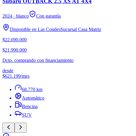
Subaru OUTBACK 2.5 XS AT 4X4
2024
· blanco
Con garantía
Disponible en
Las Condes
Sucursal
Casa Matriz
$22.690.000
$21.990.000
Dcto. comprando con financiamiento
desde
$621.199
/mes
68.770 km
Automático
Bencina
SUV