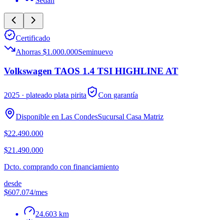
Sedán
Certificado
Ahorras $1.000.000
Seminuevo
Volkswagen TAOS 1.4 TSI HIGHLINE AT
2025
· plateado plata pirita
Con garantía
Disponible en
Las Condes
Sucursal
Casa Matriz
$22.490.000
$21.490.000
Dcto. comprando con financiamiento
desde
$607.074
/mes
24.603 km