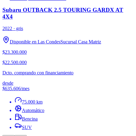
Subaru OUTBACK 2.5 TOURING GARDX AT
4X4
2022
· gris
Disponible en
Las Condes
Sucursal
Casa Matriz
$23.300.000
$22.500.000
Dcto. comprando con financiamiento
desde
$635.606
/mes
75.000 km
Automático
Bencina
SUV