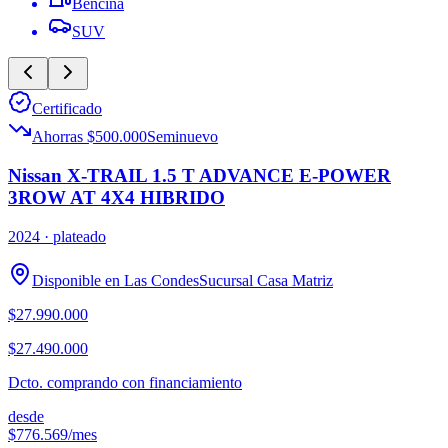
Bencina
SUV
Certificado
Ahorras $500.000
Seminuevo
Nissan X-TRAIL 1.5 T ADVANCE E-POWER
3ROW AT 4X4 HIBRIDO
2024
· plateado
Disponible en
Las Condes
Sucursal
Casa Matriz
$27.990.000
$27.490.000
Dcto. comprando con financiamiento
desde
$776.569
/mes