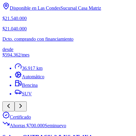
Disponible en
Las Condes
Sucursal
Casa Matriz
$21.540.000
$21.040.000
Dcto. comprando con financiamiento
desde
$594.362
/mes
36.917 km
Automático
Bencina
SUV
Certificado
Ahorras $700.000
Seminuevo