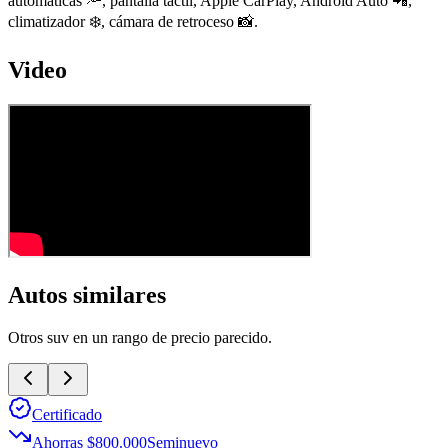
automáticas 🔦, pantalla táctil, Apple CarPlay, Android Auto 📲,
climatizador ❄️, cámara de retroceso 📸.
Video
Autos similares
Otros
suv
en un rango de precio parecido.
Certificado
Ahorras $800.000
Seminuevo