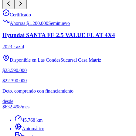
Certificado
Ahorras $1.200.000
Seminuevo
Hyundai SANTA FE 2.5 VALUE FL AT 4X4
2023
· azul
Disponible en
Las Condes
Sucursal
Casa Matriz
$23.590.000
$22.390.000
Dcto. comprando con financiamiento
desde
$632.498
/mes
45.768 km
Automático