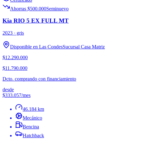
Ahorras $500.000
Seminuevo
Kia RIO 5 EX FULL MT
2023
· gris
Disponible en
Las Condes
Sucursal
Casa Matriz
$12.290.000
$11.790.000
Dcto. comprando con financiamiento
desde
$333.057
/mes
46.184 km
Mecánico
Bencina
Hatchback