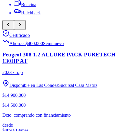
Bencina
Hatchback
Certificado
Ahorras $400.000
Seminuevo
Peugeot 308 1.2 ALLURE PACK PURETECH
130HP AT
2023
· rojo
Disponible en
Las Condes
Sucursal
Casa Matriz
$14.900.000
$14.500.000
Dcto. comprando con financiamiento
desde
$409.613
/mes