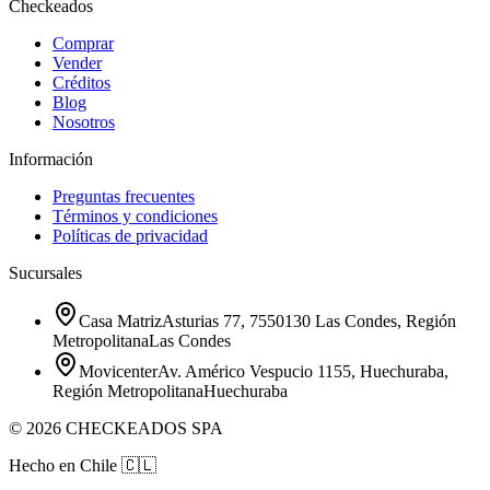
Checkeados
Comprar
Vender
Créditos
Blog
Nosotros
Información
Preguntas frecuentes
Términos y condiciones
Políticas de privacidad
Sucursales
Casa Matriz
Asturias 77, 7550130 Las Condes, Región
Metropolitana
Las Condes
Movicenter
Av. Américo Vespucio 1155, Huechuraba,
Región Metropolitana
Huechuraba
©
2026
CHECKEADOS SPA
Hecho en Chile
🇨🇱