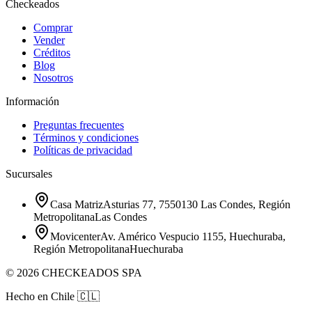
Checkeados
Comprar
Vender
Créditos
Blog
Nosotros
Información
Preguntas frecuentes
Términos y condiciones
Políticas de privacidad
Sucursales
Casa Matriz
Asturias 77, 7550130 Las Condes, Región
Metropolitana
Las Condes
Movicenter
Av. Américo Vespucio 1155, Huechuraba,
Región Metropolitana
Huechuraba
©
2026
CHECKEADOS SPA
Hecho en Chile
🇨🇱