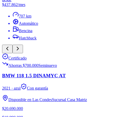
$437.862
/mes
707 km
Automático
Bencina
Hatchback
Certificado
Ahorras $700.000
Seminuevo
BMW 118 1.5 DINAMYC AT
2021
· azul
Con garantía
Disponible en
Las Condes
Sucursal
Casa Matriz
$20.690.000