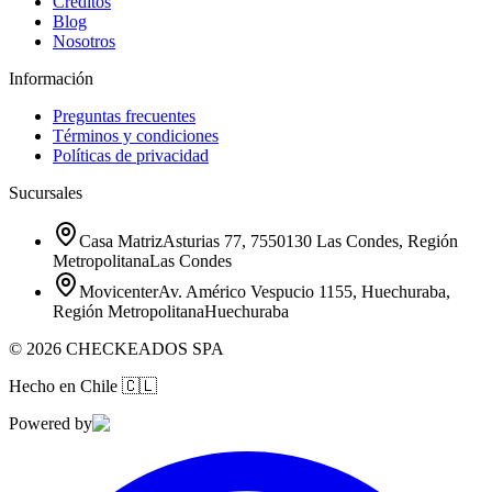
Créditos
Blog
Nosotros
Información
Preguntas frecuentes
Términos y condiciones
Políticas de privacidad
Sucursales
Casa Matriz
Asturias 77, 7550130 Las Condes, Región
Metropolitana
Las Condes
Movicenter
Av. Américo Vespucio 1155, Huechuraba,
Región Metropolitana
Huechuraba
©
2026
CHECKEADOS SPA
Hecho en Chile
🇨🇱
Powered by