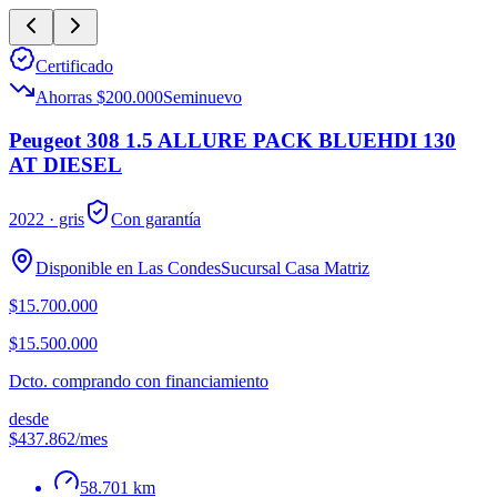
Certificado
Ahorras $200.000
Seminuevo
Peugeot 308 1.5 ALLURE PACK BLUEHDI 130
AT DIESEL
2022
· gris
Con garantía
Disponible en
Las Condes
Sucursal
Casa Matriz
$15.700.000
$15.500.000
Dcto. comprando con financiamiento
desde
$437.862
/mes
58.701 km