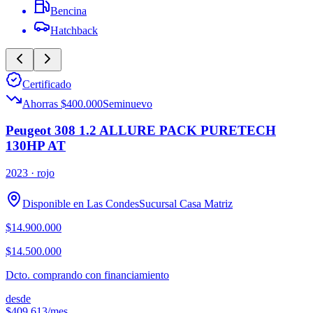
Bencina
Hatchback
Certificado
Ahorras $400.000
Seminuevo
Peugeot 308 1.2 ALLURE PACK PURETECH
130HP AT
2023
· rojo
Disponible en
Las Condes
Sucursal
Casa Matriz
$14.900.000
$14.500.000
Dcto. comprando con financiamiento
desde
$409.613
/mes