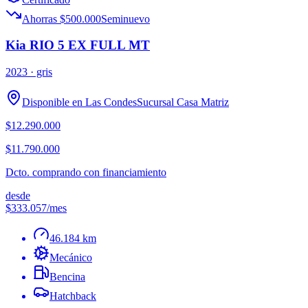
Ahorras $500.000
Seminuevo
Kia RIO 5 EX FULL MT
2023
· gris
Disponible en
Las Condes
Sucursal
Casa Matriz
$12.290.000
$11.790.000
Dcto. comprando con financiamiento
desde
$333.057
/mes
46.184 km
Mecánico
Bencina
Hatchback