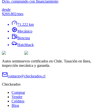
Dcto. comprando con financiamiento
desde
$269.802
/mes
71.222 km
Mecánico
Bencina
Hatchback
Autos seminuevos certificados en Chile. Tasación en línea,
inspección mecánica y garantía.
contacto@checkeados.cl
Checkeados
Comprar
Vender
Créditos
Blog