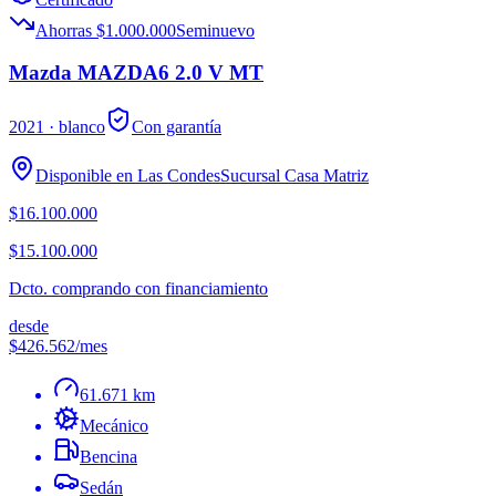
Ahorras $1.000.000
Seminuevo
Mazda MAZDA6 2.0 V MT
2021
· blanco
Con garantía
Disponible en
Las Condes
Sucursal
Casa Matriz
$16.100.000
$15.100.000
Dcto. comprando con financiamiento
desde
$426.562
/mes
61.671 km
Mecánico
Bencina
Sedán