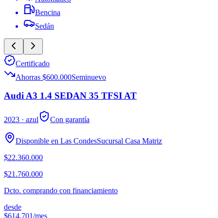
Bencina
Sedán
Certificado
Ahorras $600.000
Seminuevo
Audi A3 1.4 SEDAN 35 TFSI AT
2023
· azul
Con garantía
Disponible en
Las Condes
Sucursal
Casa Matriz
$22.360.000
$21.760.000
Dcto. comprando con financiamiento
desde
$614.701
/mes