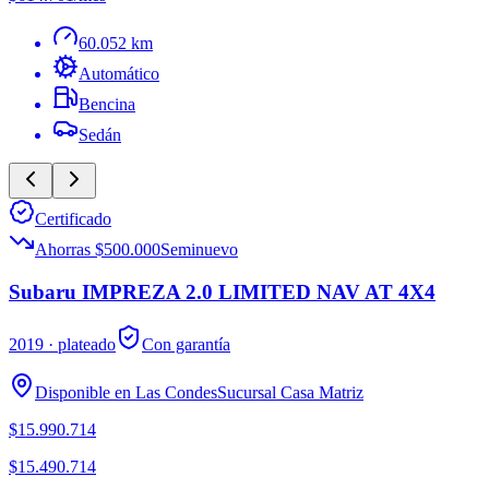
60.052 km
Automático
Bencina
Sedán
Certificado
Ahorras $500.000
Seminuevo
Subaru IMPREZA 2.0 LIMITED NAV AT 4X4
2019
· plateado
Con garantía
Disponible en
Las Condes
Sucursal
Casa Matriz
$15.990.714
$15.490.714